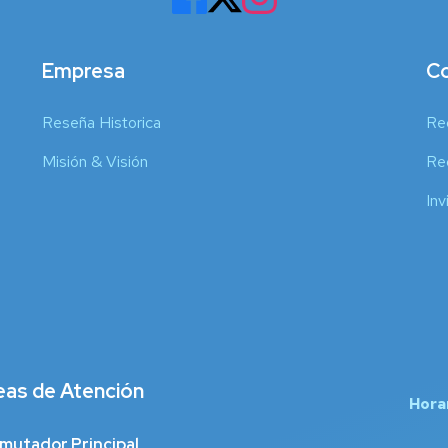
Empresa
Co
Reseña Historica
Re
Misión & Visión
Reg
Inv
eas de Atención
Hora
mutador Principal