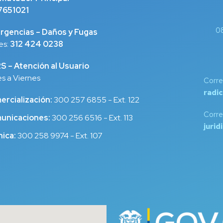
7651021
08
rgencias – Daños y Fugas
es:
312 424 0238
 – Atención al Usuario
s a Viernes
Corre
radi
rcialización:
300 257 6855 - Ext. 122
Corre
unicaciones:
300 256 6516 - Ext. 113
juri
ica:
300 258 9974 - Ext. 107