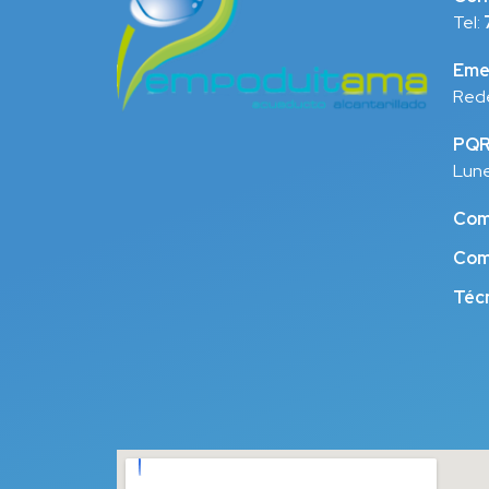
Tel:
Eme
Red
PQRS
Lune
Come
Com
Técn