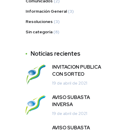
Comunicados
(2)
Información General
(3)
Resoluciones
(3)
Sin categoría
(8)
Noticias recientes
INVITACION PUBLICA
CON SORTEO
19 de abril de 2021
AVISO SUBASTA
INVERSA
19 de abril de 2021
AVISO SUBASTA